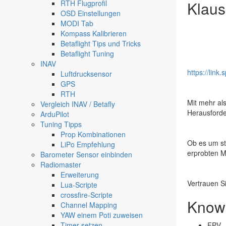
Klaus
RTH Flugprofil
OSD Einstellungen
MODI Tab
Kompass Kalibrieren
Betaflight Tips und Tricks
Betaflight Tuning
INAV
https://lin
Luftdrucksensor
GPS
RTH
Mit mehr al
Vergleich INAV / Betafly
Herausford
ArduPilot
Tuning Tipps
Prop Kombinationen
Ob es um st
LiPo Empfehlung
erprobten M
Barometer Sensor einbinden
Radiomaster
Erweiterung
Vertrauen S
Lua-Scripte
crossfire-Scripte
Know 
Channel Mapping
YAW einem Poti zuweisen
Timer setzen
FPV