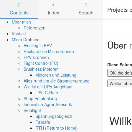
Projects
Contents
Index
Search
Skip to main content
Über mich
Referenzen
Kontakt
Micro Drohnen
Über 
Einstieg in FPV
Hochpräzise Microdrohnen
FPV Drohnen
Flight Control (FC)
Diese Seite
Brushless Motoren
OK, die def
Motoren und Leistung
Alles rund um die Stromversorgung
Weiter, ohn
Wie ist ein LiPo Aufgebaut
LiPo C-Rate
Shop Empfehlung
Innovation Agrar-Sensorik
Betaflight
Will
Spannungsabgleich
Failsafe
RTH (Return to Home)