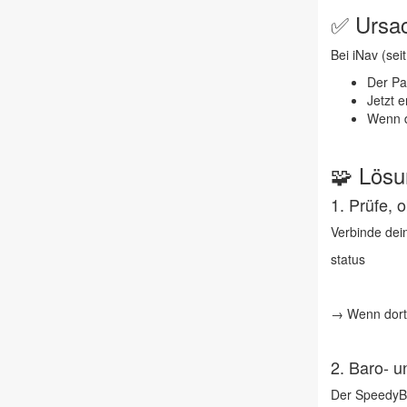
✅ Ursa
Bei iNav (sei
Der P
Jetzt 
Wenn d
🧩 Lösu
1.
Prüfe, 
Verbinde dei
status
→ Wenn dort
2.
Baro- u
Der
SpeedyB