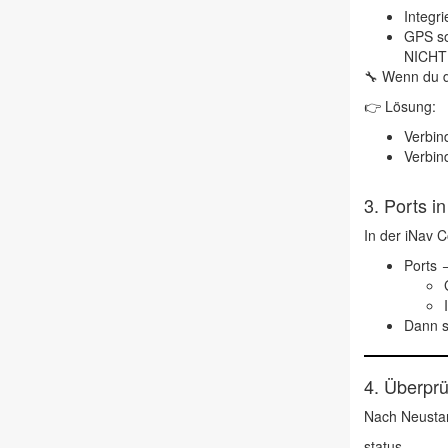
Integr
GPS
so
NICHT
🔧 Wenn du d
👉 Lösung:
Verbi
Verbi
3.
Ports in
In der iNav C
Ports
→
Dann s
4.
Überprü
Nach Neustar
status