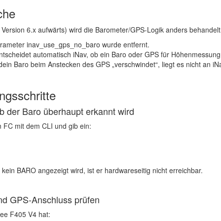
che
t Version 6.x aufwärts) wird die Barometer/GPS-Logik anders behandelt
arameter
inav_use_gps_no_baro
wurde
entfernt
.
entscheidet
automatisch
iNav, ob ein Baro oder GPS für Höhenmessung 
ein Baro beim Anstecken des GPS „verschwindet“, liegt es
nicht an iN
ngsschritte
ob der Baro überhaupt erkannt wird
n FC mit dem CLI und gib ein:
 kein
BARO
angezeigt wird, ist er hardwareseitig nicht erreichbar.
nd GPS-Anschluss prüfen
ee F405 V4
hat: