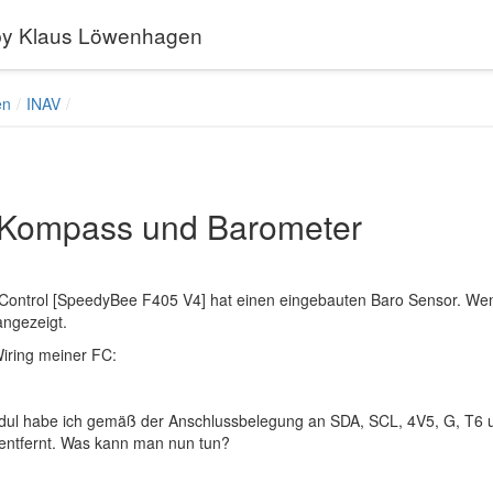
 by Klaus Löwenhagen
en
INAV
Kompass und Barometer
 Control [SpeedyBee F405 V4] hat einen eingebauten Baro Sensor. 
ngezeigt.
Wiring meiner FC:
l habe ich gemäß der Anschlussbelegung an SDA, SCL, 4V5, G, T6 u
 entfernt. Was kann man nun tun?