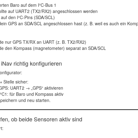
ierten Baro
auf dem
I²C-Bus 1
llte
auf UART2 (TX2/RX2)
angeschlossen werden
auf den I²C-Pins (SDA/SCL)
ein GPS an SDA/SCL angeschlossen hast (z. B. weil es auch ein Kompas
nde
nur GPS TX/RX
an UART (z. B. TX2/RX2)
nde
den Kompass (magnetometer)
separat
an SDA/SCL
 iNav richtig konfigurieren
onfigurator:
 Stelle sicher:
GPS: UART2 → „GPS“ aktivieren
I²C1: für Baro und Kompass aktiv
peichern und neu starten.
fen, ob beide Sensoren aktiv sind
t: