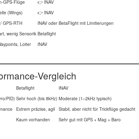
n-GPS-Flüge
👉
INAV
lle (Wings)
👉
INAV
 / GPS-RTH
INAV
oder BetaFlight mit Limitierungen
art, wenig Sensorik
Betaflight
aypoints, Loiter
INAV
ormance-Vergleich
Betaflight
INAV
yro/PID)
Sehr hoch (bis 8kHz)
Moderate (1–2kHz typisch)
rmance
Extrem präzise, agil
Stabil, aber nicht für Trickflüge gedacht
Kaum vorhanden
Sehr gut mit GPS + Mag + Baro