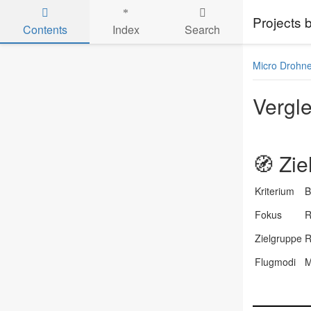
Projects
Contents
Index
Search
Skip to main content
Micro Drohn
Vergle
🧭
Zie
Kriterium
B
Fokus
R
Zielgruppe
R
Flugmodi
M