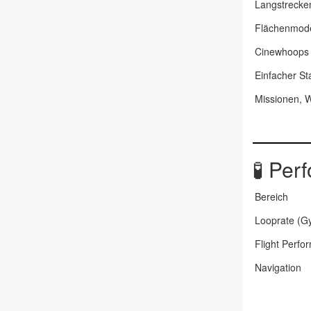
Langstrecke
Flächenmode
Cinewhoops
Einfacher St
Missionen, W
🧪
Perf
Bereich
Looprate (G
Flight Perfo
Navigation