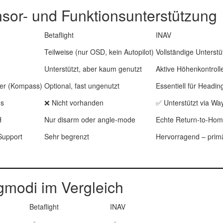
sor- und Funktionsunterstützung
Betaflight
INAV
Teilweise (nur OSD, kein Autopilot)
Vollständige Unterst
Unterstützt, aber kaum genutzt
Aktive Höhenkontrolle 
er (Kompass)
Optional, fast ungenutzt
Essentiell für Headin
ns
❌ Nicht vorhanden
✅ Unterstützt via Wa
H
Nur disarm oder angle-mode
Echte Return-to-Ho
Support
Sehr begrenzt
Hervorragend – primä
gmodi im Vergleich
Betaflight
INAV