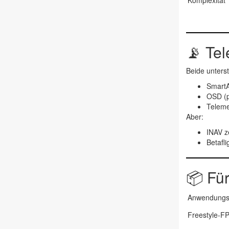
Komplexität
📡
Tel
Beide unters
SmartA
OSD (
Teleme
Aber:
INAV
z
Betafli
📦
Für
Anwendungsf
Freestyle-F