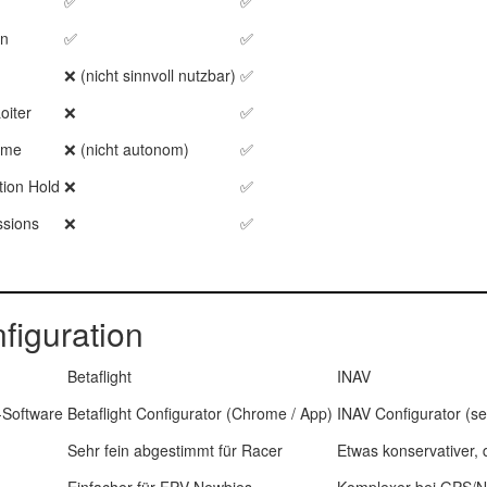
✅
✅
on
✅
✅
❌ (nicht sinnvoll nutzbar)
✅
oiter
❌
✅
ome
❌ (nicht autonom)
✅
tion Hold
❌
✅
ssions
❌
✅
figuration
Betaflight
INAV
-Software
Betaflight Configurator (Chrome / App)
INAV Configurator (se
Sehr fein abgestimmt für Racer
Etwas konservativer, d