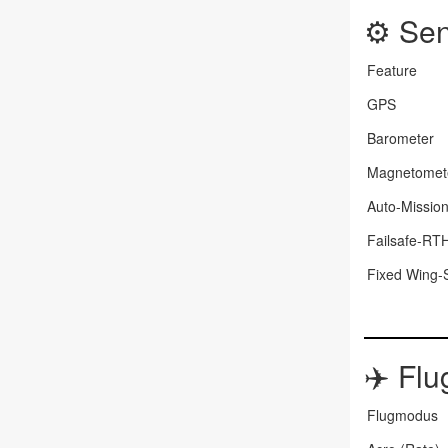
⚙️
Sen
Feature
GPS
Barometer
Magnetomet
Auto-Missio
Failsafe-RT
Fixed Wing-
✈️
Flu
Flugmodus