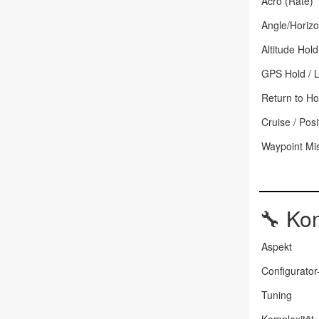
Acro (Rate)
Angle/Horiz
Altitude Hold
GPS Hold / L
Return to H
Cruise / Posi
Waypoint Mi
🔧
Kon
Aspekt
Configurator
Tuning