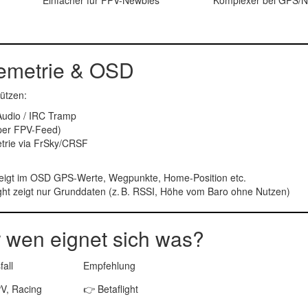
Einfacher für FPV-Newbies
Komplexer bei GPS/N
emetrie & OSD
tützen:
udio / IRC Tramp
per FPV-Feed)
trie via FrSky/CRSF
eigt im OSD GPS-Werte, Wegpunkte, Home-Position etc.
ght
zeigt nur Grunddaten (z. B. RSSI, Höhe vom Baro ohne Nutzen)
 wen eignet sich was?
all
Empfehlung
PV, Racing
👉
Betaflight