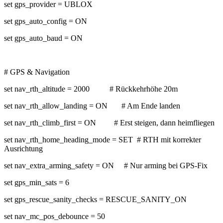
set gps_provider = UBLOX
set gps_auto_config = ON
set gps_auto_baud = ON
# GPS & Navigation
set nav_rth_altitude = 2000 # Rückkehrhöhe 20m
set nav_rth_allow_landing = ON # Am Ende landen
set nav_rth_climb_first = ON # Erst steigen, dann heimfliegen
set nav_rth_home_heading_mode = SET # RTH mit korrekter
Ausrichtung
set nav_extra_arming_safety = ON # Nur arming bei GPS-Fix
set gps_min_sats = 6
set gps_rescue_sanity_checks = RESCUE_SANITY_ON
set nav_mc_pos_debounce = 50