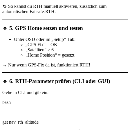
🔁 So kannst du RTH
manuell aktivieren
, zusätzlich zum
automatischen Failsafe-RTH.
🔹
5. GPS Home setzen und testen
Unter
OSD
oder im „Setup“-Tab:
„GPS Fix“ = OK
„Satelliten“ ≥ 6
„Home Position“ = gesetzt
→ Nur wenn GPS-Fix da ist, funktioniert RTH!
🔹
6. RTH-Parameter prüfen (CLI oder GUI)
Gehe in
CLI
und gib ein:
bash
get nav_rth_altitude