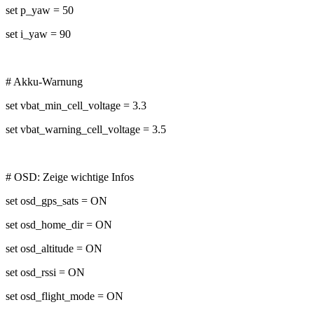
set p_yaw = 50
set i_yaw = 90
# Akku-Warnung
set vbat_min_cell_voltage = 3.3
set vbat_warning_cell_voltage = 3.5
# OSD: Zeige wichtige Infos
set osd_gps_sats = ON
set osd_home_dir = ON
set osd_altitude = ON
set osd_rssi = ON
set osd_flight_mode = ON