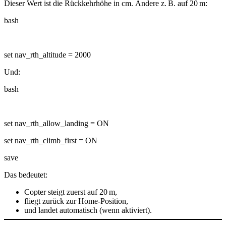
Dieser Wert ist die
Rückkehrhöhe in cm
. Ändere z. B. auf 20 m:
bash
set nav_rth_altitude = 2000
Und:
bash
set nav_rth_allow_landing = ON
set nav_rth_climb_first = ON
save
Das bedeutet:
Copter steigt
zuerst
auf 20 m,
fliegt zurück zur Home-Position,
und
landet automatisch
(wenn aktiviert).