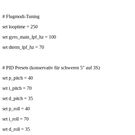
# Flugmodi-Tuning
set looptime = 250
set gyro_main_lpf_hz = 100
set dterm_lpf_hz = 70
# PID Presets (konservativ für schweren 5" auf 3S)
set p_pitch = 40
set i_pitch = 70
set d_pitch = 35
set p_roll = 40
set i_roll = 70
set d_roll = 35