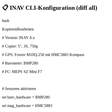
📋
INAV CLI-Konfiguration (
diff all
)
bash
Kopieren
Bearbeiten
# Version: INAV 6.x
# Copter: 5", 3S, 750g
# GPS: Foxeer M10Q-250 mit HMC5883 Kompass
# Barometer: BMP280
# FC: MEPS SZ Mini F7
# Sensoren aktivieren
set baro_hardware = BMP280
set mag_hardware = HMC5883