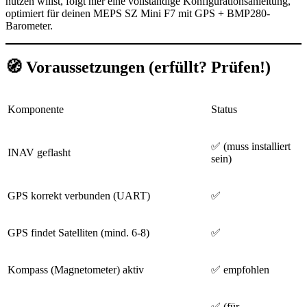
nutzen willst, folgt hier eine
vollständige Konfigurationsanleitung
,
optimiert für deinen MEPS SZ Mini F7 mit GPS + BMP280-
Barometer
.
🧭 Voraussetzungen (erfüllt? Prüfen!)
Komponente
Status
✅ (muss installiert
INAV geflasht
sein)
GPS korrekt verbunden (UART)
✅
GPS findet Satelliten (mind. 6-8)
✅
Kompass (Magnetometer) aktiv
✅ empfohlen
✅ (für