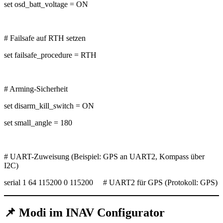
set osd_batt_voltage = ON
# Failsafe auf RTH setzen
set failsafe_procedure = RTH
# Arming-Sicherheit
set disarm_kill_switch = ON
set small_angle = 180
# UART-Zuweisung (Beispiel: GPS an UART2, Kompass über
I2C)
serial 1 64 115200 0 115200 # UART2 für GPS (Protokoll: GPS)
📌
Modi im INAV Configurator