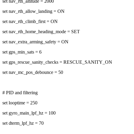
set nav_rth_altitude = 2000
set nav_rth_allow_landing = ON
set nav_rth_climb_first = ON
set nav_rth_home_heading_mode = SET
set nav_extra_arming_safety = ON
set gps_min_sats = 6
set gps_rescue_sanity_checks = RESCUE_SANITY_ON
set nav_mc_pos_debounce = 50
# PID and filtering
set looptime = 250
set gyro_main_lpf_hz = 100
set dterm_lpf_hz = 70