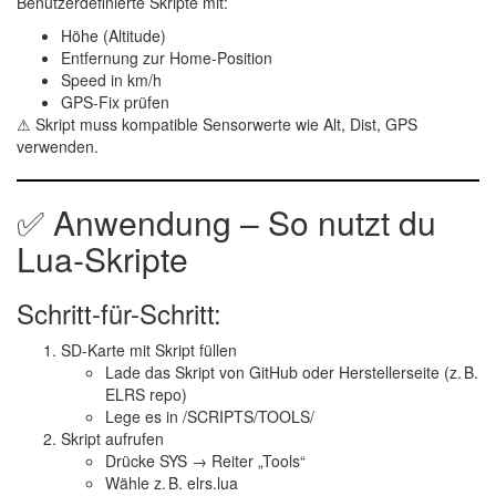
Benutzerdefinierte Skripte mit:
Höhe (Altitude)
Entfernung zur Home-Position
Speed in km/h
GPS-Fix prüfen
⚠ Skript muss kompatible Sensorwerte wie
Alt
,
Dist
,
GPS
verwenden.
✅ Anwendung – So nutzt du
Lua-Skripte
Schritt-für-Schritt:
SD-Karte mit Skript füllen
Lade das Skript von GitHub oder Herstellerseite (z. B.
ELRS repo)
Lege es in
/SCRIPTS/TOOLS/
Skript aufrufen
Drücke
SYS
→ Reiter „Tools“
Wähle z. B.
elrs.lua