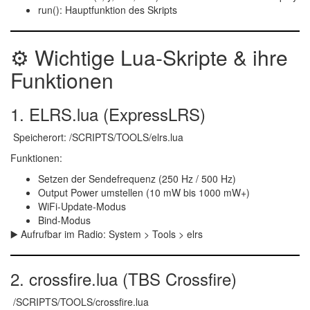
run()
: Hauptfunktion des Skripts
⚙ Wichtige Lua-Skripte & ihre
Funktionen
1.
ELRS.lua
(ExpressLRS)
Speicherort:
/SCRIPTS/TOOLS/elrs.lua
Funktionen:
Setzen der
Sendefrequenz (250 Hz / 500 Hz)
Output Power
umstellen (10 mW bis 1000 mW+)
WiFi-Update-Modus
Bind-Modus
▶️ Aufrufbar im Radio:
System > Tools > elrs
2.
crossfire.lua
(TBS Crossfire)
/SCRIPTS/TOOLS/crossfire.lua