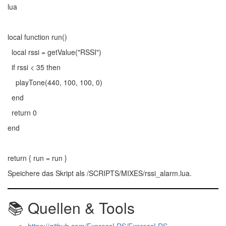
lua
local function run()
local rssi = getValue("RSSI")
if rssi < 35 then
playTone(440, 100, 100, 0)
end
return 0
end
return { run = run }
Speichere das Skript als
/SCRIPTS/MIXES/rssi_alarm.lua
.
📚 Quellen & Tools