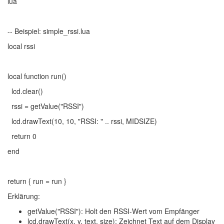
lua
-- Beispiel: simple_rssi.lua
local rssi
local function run()
lcd.clear()
rssi = getValue("RSSI")
lcd.drawText(10, 10, "RSSI: " .. rssi, MIDSIZE)
return 0
end
return { run = run }
Erklärung:
getValue("RSSI")
: Holt den RSSI-Wert vom Empfänger
lcd.drawText(x, y, text, size)
: Zeichnet Text auf dem Display