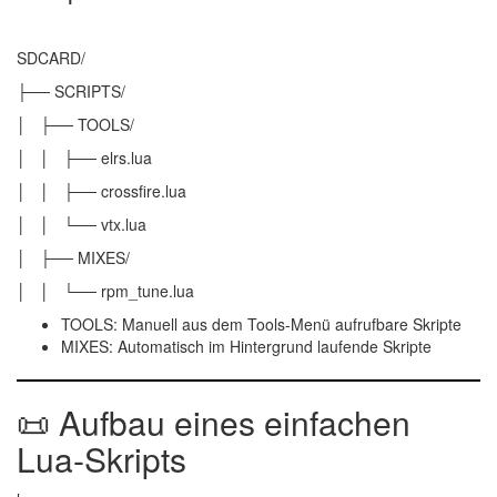
SDCARD/
├── SCRIPTS/
│ ├── TOOLS/
│ │ ├── elrs.lua
│ │ ├── crossfire.lua
│ │ └── vtx.lua
│ ├── MIXES/
│ │ └── rpm_tune.lua
TOOLS
: Manuell aus dem Tools-Menü aufrufbare Skripte
MIXES
: Automatisch im Hintergrund laufende Skripte
📜 Aufbau eines einfachen
Lua-Skripts