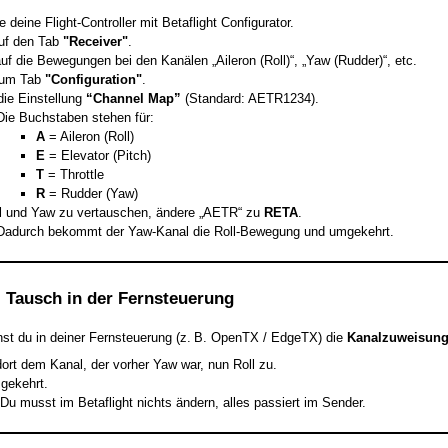
e deine Flight-Controller mit Betaflight Configurator.
uf den Tab
"Receiver"
.
uf die Bewegungen bei den Kanälen „Aileron (Roll)“, „Yaw (Rudder)“, etc.
zum Tab
"Configuration"
.
ie Einstellung
“Channel Map”
(Standard: AETR1234).
Die Buchstaben stehen für:
A
= Aileron (Roll)
E
= Elevator (Pitch)
T
= Throttle
R
= Rudder (Yaw)
l und Yaw zu vertauschen, ändere „AETR“ zu
RETA
.
Dadurch bekommt der Yaw-Kanal die Roll-Bewegung und umgekehrt.
: Tausch in der Fernsteuerung
nst du in deiner Fernsteuerung (z. B. OpenTX / EdgeTX) die
Kanalzuweisung
ort dem Kanal, der vorher Yaw war, nun Roll zu.
gekehrt.
: Du musst im Betaflight nichts ändern, alles passiert im Sender.