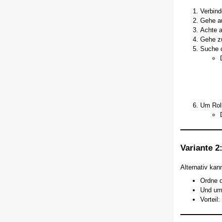
Verbind
Gehe a
Achte a
Gehe 
Suche d
Um Rol
Variante 2
Alternativ kan
Ordne d
Und um
Vorteil