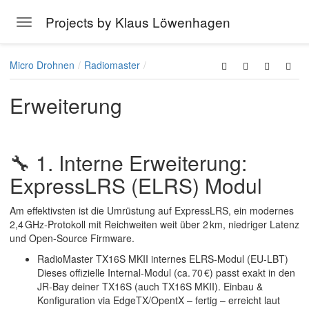
Projects by Klaus Löwenhagen
Toggle navigation
Skip to main content
Micro Drohnen
Radiomaster
Erweiterung
🔧 1. Interne Erweiterung:
ExpressLRS (ELRS) Modul
Am effektivsten ist die Umrüstung auf
ExpressLRS
, ein modernes
2,4 GHz-Protokoll mit Reichweiten weit über 2 km, niedriger Latenz
und Open-Source Firmware.
RadioMaster TX16S MKII internes ELRS‑Modul (EU‑LBT)
Dieses offizielle Internal-Modul (ca. 70 €) passt exakt in den
JR-Bay deiner TX16S (auch TX16S MKII). Einbau &
Konfiguration via EdgeTX/OpentX – fertig – erreicht laut