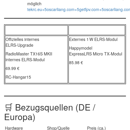
möglich
tekrc.eu+5oscarliang.com+5getfpv.com+5
oscarliang.c
Offizielles internes
Externes 1 W ELRS‑Modul
ELRS‑Upgrade
Happymodel
RadioMaster TX16S MKII
ExpressLRS Micro TX‑Modul
internes ELRS‑Modul
85.98 €
69.99 €
RC-Hangar15
🛒 Bezugsquellen (DE /
Europa)
Hardware
Shop/Quelle
Preis (ca.)