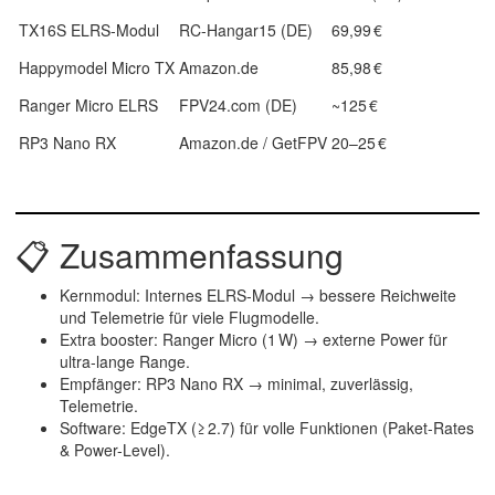
TX16S ELRS‑Modul
RC‑Hangar15 (DE)
69,99 €
Happymodel Micro TX
Amazon.de
85,98 €
Ranger Micro ELRS
FPV24.com (DE)
~125 €
RP3 Nano RX
Amazon.de / GetFPV
20–25 €
📋 Zusammenfassung
Kernmodul
: Internes ELRS-Modul → bessere Reichweite
und Telemetrie für viele Flugmodelle.
Extra booster
: Ranger Micro (1 W) → externe Power für
ultra-lange Range.
Empfänger
: RP3 Nano RX → minimal, zuverlässig,
Telemetrie.
Software
: EdgeTX (≥ 2.7) für volle Funktionen (Paket-Rates
& Power-Level).