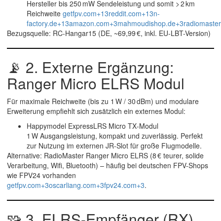
Hersteller bis 250 mW Sendeleistung und somit > 2 km
Reichweite
getfpv.com+13reddit.com+13n-
factory.de+13
amazon.com+3mahmoudishop.de+3radiomaster
Bezugsquelle
: RC-Hangar15 (DE, ~69,99 €, inkl. EU-LBT-Version)
📡 2. Externe Ergänzung:
Ranger Micro ELRS Modul
Für maximale Reichweite (bis zu 1 W / 30 dBm) und modulare
Erweiterung empfiehlt sich zusätzlich ein externes Modul:
Happymodel ExpressLRS Micro TX‑Modul
1 W Ausgangsleistung, kompakt und zuverlässig. Perfekt
zur Nutzung im externen JR-Slot für große Flugmodelle.
Alternative
: RadioMaster
Ranger Micro ELRS
(8 € teurer, solide
Verarbeitung, Wifi, Bluetooth) – häufig bei deutschen FPV-Shops
wie FPV24 vorhanden
getfpv.com+3oscarliang.com+3fpv24.com+3
.
🧩 3. ELRS-Empfänger (RX)