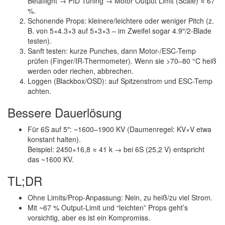
Betaflight → PID Tuning → Motor Output Limit (Scale) ≈ 67
%.
Schonende Props
: kleinere/leichtere oder weniger Pitch (z.
B. von 5×4.3×3 auf 5×3×3 – im Zweifel sogar 4.9″/2-Blade
testen).
Sanft testen
: kurze Punches, dann Motor-/ESC-Temp
prüfen (Finger/IR-Thermometer). Wenn sie >70–80 °C heiß
werden oder riechen, abbrechen.
Loggen
(Blackbox/OSD): auf Spitzenstrom und ESC-Temp
achten.
Bessere Dauerlösung
Für 6S auf 5″:
~1600–1900 KV
(Daumenregel: KV×V etwa
konstant halten).
Beispiel: 2450×16,8 ≈ 41 k → bei 6S (25,2 V) entspricht
das
~1600 KV
.
TL;DR
Ohne Limits/Prop-Anpassung: Nein
, zu heiß/zu viel Strom.
Mit ~67 % Output-Limit und “leichten” Props
geht’s
vorsichtig, aber es ist ein Kompromiss.