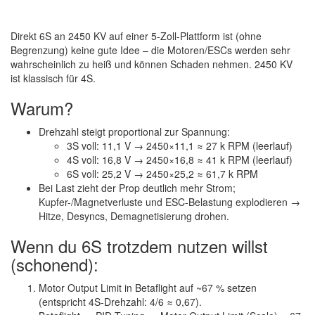
Direkt 6S an 2450 KV auf einer 5-Zoll-Plattform ist (ohne
Begrenzung) keine gute Idee
– die Motoren/ESCs werden sehr
wahrscheinlich zu heiß und können Schaden nehmen. 2450 KV
ist klassisch für 4S.
Warum?
Drehzahl steigt proportional zur Spannung:
3S voll: 11,1 V → 2450×11,1 ≈
27 k RPM (leerlauf)
4S voll: 16,8 V → 2450×16,8 ≈
41 k RPM (leerlauf)
6S voll: 25,2 V → 2450×25,2 ≈
61,7 k RPM
Bei Last zieht der Prop deutlich mehr Strom;
Kupfer-/Magnetverluste und ESC-Belastung explodieren →
Hitze, Desyncs, Demagnetisierung
drohen.
Wenn du 6S trotzdem nutzen willst
(schonend):
Motor Output Limit
in Betaflight auf
~67 %
setzen
(entspricht 4S-Drehzahl: 4/6 ≈ 0,67).