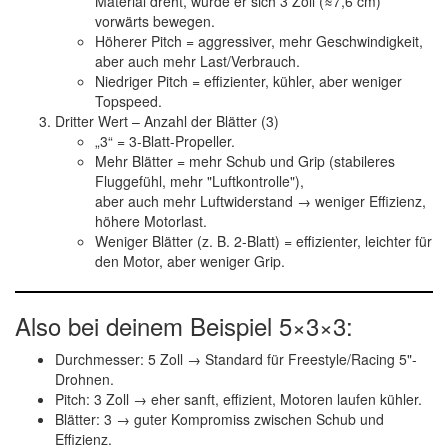
Material
dreht, würde er sich 3 Zoll (≈7,6 cm)
vorwärts bewegen.
Höherer Pitch
= aggressiver, mehr Geschwindigkeit,
aber auch mehr Last/Verbrauch.
Niedriger Pitch
= effizienter, kühler, aber weniger
Topspeed.
Dritter Wert – Anzahl der Blätter (3)
„3“ =
3-Blatt-Propeller
.
Mehr Blätter = mehr Schub und Grip (stabileres
Fluggefühl, mehr "Luftkontrolle"),
aber auch mehr Luftwiderstand → weniger Effizienz,
höhere Motorlast.
Weniger Blätter (z. B. 2-Blatt) = effizienter, leichter für
den Motor, aber weniger Grip.
Also bei deinem Beispiel 5×3×3:
Durchmesser:
5 Zoll → Standard für Freestyle/Racing 5"-
Drohnen.
Pitch:
3 Zoll → eher sanft, effizient, Motoren laufen kühler.
Blätter:
3 → guter Kompromiss zwischen Schub und
Effizienz.