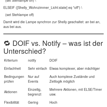
(set Stehlampe on) \
ELSEIF ([Shelly_Wohnzimmer_Licht:state] eq "off") \
(set Stehlampe off)
Damit wird die Lampe synchron zur Shelly geschaltet:
an bei an
,
aus bei aus
.
🔁
DOIF vs. Notify – was ist der
Unterschied?
Kriterium
notify
DOIF
Einfachheit
Sehr einfach
Etwas komplexer, aber mächtiger
Bedingungen
Nur auf
Auch komplexe Zustände und
prüfen
Events
Zeitlogik möglich
Einzeilig,
Mehrere Aktionen, mit ELSE/Timer
Aktionen
begrenzt
usw.
Flexibilität
Gering
Hoch