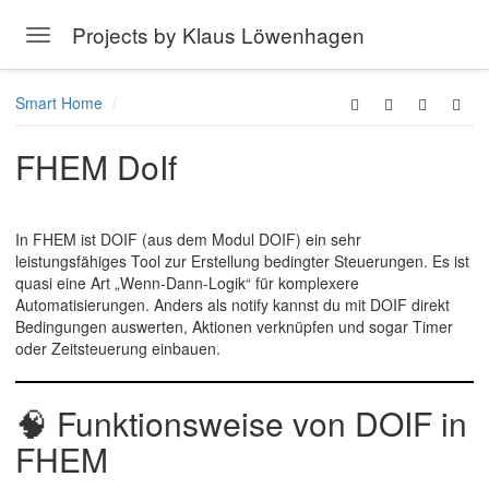
Projects by Klaus Löwenhagen
Toggle navigation
Skip to main content
Smart Home
FHEM DoIf
In
FHEM
ist
DOIF
(aus dem Modul
DOIF
) ein sehr
leistungsfähiges Tool zur Erstellung
bedingter Steuerungen
. Es ist
quasi eine Art
„Wenn-Dann-Logik“
für komplexere
Automatisierungen. Anders als
notify
kannst du mit
DOIF
direkt
Bedingungen auswerten, Aktionen verknüpfen und sogar Timer
oder Zeitsteuerung einbauen.
🧠
Funktionsweise von DOIF in
FHEM