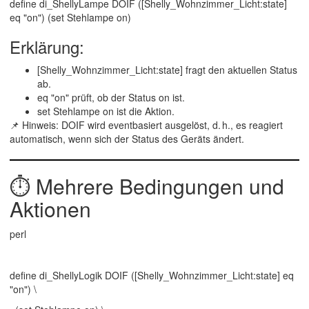
define di_ShellyLampe DOIF ([Shelly_Wohnzimmer_Licht:state]
eq "on") (set Stehlampe on)
Erklärung:
[Shelly_Wohnzimmer_Licht:state]
fragt den aktuellen Status
ab.
eq "on"
prüft, ob der Status
on
ist.
set Stehlampe on
ist die Aktion.
📌
Hinweis
: DOIF wird
eventbasiert
ausgelöst, d. h., es reagiert
automatisch, wenn sich der Status des Geräts ändert.
⏱️
Mehrere Bedingungen und
Aktionen
perl
define di_ShellyLogik DOIF ([Shelly_Wohnzimmer_Licht:state] eq
"on") \