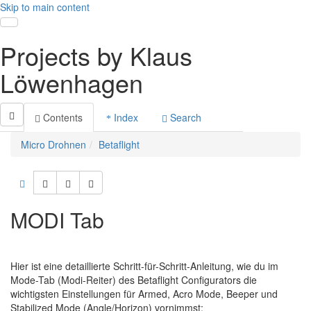
Skip to main content
Toggle navigation
Projects by Klaus
Löwenhagen
Contents
Index
Search
Micro Drohnen
Betaflight
MODI Tab
Hier ist eine detaillierte Schritt-für-Schritt-Anleitung, wie du im
Mode-Tab (Modi-Reiter)
des
Betaflight Configurators
die
wichtigsten Einstellungen für
Armed
,
Acro Mode
,
Beeper
und
Stabilized Mode (Angle/Horizon)
vornimmst: