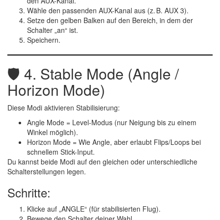
den AUX-Kanal.
Wähle den passenden
AUX-Kanal
aus (z. B.
AUX 3
).
Setze den gelben Balken auf den Bereich, in dem der
Schalter „an“ ist.
Speichern.
🛡️ 4.
Stable Mode (Angle /
Horizon Mode)
Diese Modi aktivieren
Stabilisierung
:
Angle Mode
= Level-Modus (nur Neigung bis zu einem
Winkel möglich).
Horizon Mode
= Wie Angle, aber erlaubt Flips/Loops bei
schnellem Stick-Input.
Du kannst beide Modi auf
den gleichen oder unterschiedliche
Schalterstellungen
legen.
Schritte:
Klicke auf
„ANGLE“
(für stabilisierten Flug).
Bewege den Schalter deiner Wahl.