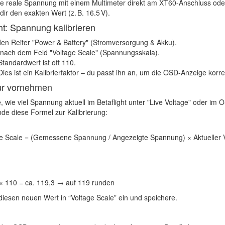
ie reale Spannung mit einem Multimeter
direkt am XT60-Anschluss ode
ir den exakten Wert (z. B. 16.5 V).
ht: Spannung kalibrieren
den Reiter
"Power & Battery" (Stromversorgung & Akku)
.
 nach dem Feld
"Voltage Scale" (Spannungsskala)
.
Standardwert ist oft
110
.
Dies ist ein Kalibrierfaktor – du passt ihn an, um die OSD-Anzeige korr
ur vornehmen
, wie viel Spannung aktuell im Betaflight unter "Live Voltage" oder im 
de diese Formel zur Kalibrierung:
e Scale = (Gemessene Spannung / Angezeigte Spannung) × Aktueller 
) × 110 = ca. 119,3 → auf 119 runden
diesen neuen Wert in
“Voltage Scale”
ein und
speichere
.