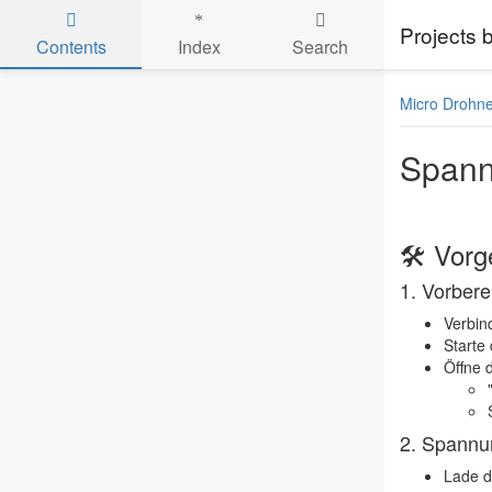
Projects
Contents
Index
Search
Skip to main content
Micro Drohn
Spann
🛠 Vorg
1.
Vorbere
Verbin
Starte
Öffne 
2.
Spannu
Lade d