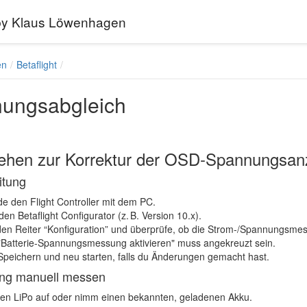
 by Klaus Löwenhagen
en
Betaflight
ungsabgleich
ehen zur Korrektur der OSD-Spannungsanze
itung
de den Flight Controller mit dem PC.
 den
Betaflight Configurator
(z. B. Version 10.x).
den Reiter
“Konfiguration”
und überprüfe, ob die Strom-/Spannungsmessu
"Batterie-Spannungsmessung aktivieren"
muss
angekreuzt
sein.
Speichern und neu starten, falls du Änderungen gemacht hast.
ng manuell messen
en LiPo auf oder nimm einen bekannten, geladenen Akku.