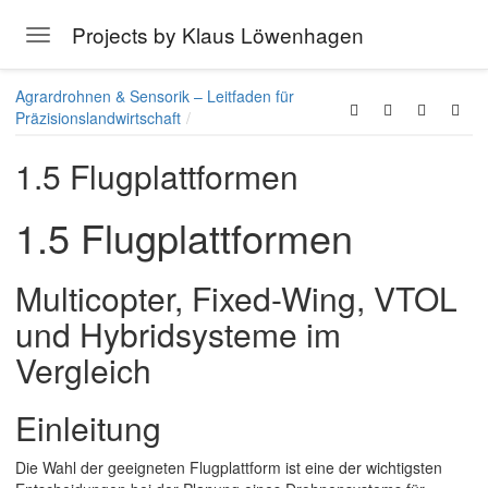
Projects by Klaus Löwenhagen
Toggle navigation
Skip to main content
Agrardrohnen & Sensorik – Leitfaden für
Präzisionslandwirtschaft
1.5 Flugplattformen
1.5 Flugplattformen
Multicopter, Fixed-Wing, VTOL
und Hybridsysteme im
Vergleich
Einleitung
Die Wahl der geeigneten Flugplattform ist eine der wichtigsten