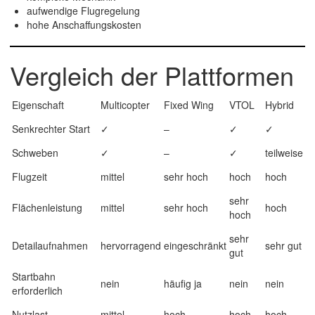
aufwendige Flugregelung
hohe Anschaffungskosten
Vergleich der Plattformen
Eigenschaft
Multicopter
Fixed Wing
VTOL
Hybrid
Senkrechter Start
✓
–
✓
✓
Schweben
✓
–
✓
teilweise
Flugzeit
mittel
sehr hoch
hoch
hoch
sehr
Flächenleistung
mittel
sehr hoch
hoch
hoch
sehr
Detailaufnahmen
hervorragend
eingeschränkt
sehr gut
gut
Startbahn
nein
häufig ja
nein
nein
erforderlich
Nutzlast
mittel
hoch
hoch
hoch