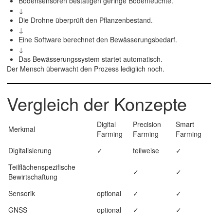
Bodensensoren bestätigen geringe Bodenfeuchte.
↓
Die Drohne überprüft den Pflanzenbestand.
↓
Eine Software berechnet den Bewässerungsbedarf.
↓
Das Bewässerungssystem startet automatisch.
Der Mensch überwacht den Prozess lediglich noch.
Vergleich der Konzepte
Digital
Precision
Smart
Merkmal
Farming
Farming
Farming
Digitalisierung
✓
teilweise
✓
Teilflächenspezifische
–
✓
✓
Bewirtschaftung
Sensorik
optional
✓
✓
GNSS
optional
✓
✓