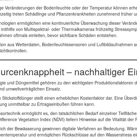
nge Veränderungen der Bodenfeuchte oder der Temperatur können erh
hzeitig treten Schädlinge und Pflanzenkrankheiten zunehmend früher u
hnologien ermöglichen eine kontinuierliche Überwachung dieser Verä
 mithilfe von Multispektral- oder Thermalkameras frühzeitig Stresssy
en oftmals einleiten, bevor sichtbare Schäden entstehen.
ion aus Wetterdaten, Bodenfeuchtesensoren und Luftbildaufnahmen sch
Sichtkontrollen.
rcenknappheit – nachhaltiger Ein
gie und Düngemittel gehören zu den wichtigsten Produktionsfaktoren de
d umweltverträglichen Einsatz.
 Stickstoffdünger stellt einen erheblichen Kostenfaktor dar. Eine Üb
ung unmittelbar zu Ertragseinbußen führen kann.
ortechnik ermöglicht es, den tatsächlichen Bedarf einzelner Teilfläch
ifference Vegetation Index (NDVI)
liefern Hinweise auf die Vitalität de
ich der Bewässerung gewinnen digitale Verfahren an Bedeutung. Wär
chentemperatur und ermöglichen Rückschlüsse auf den Wasserstress ei