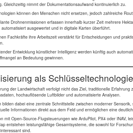
g. Gleichzeitig nimmt der Dokumentationsaufwand kontinuierlich zu.
hnologien können den Menschen nicht ersetzen, jedoch zahlreiche Rout
ante Drohnenmissionen erfassen innerhalb kurzer Zeit mehrere Hekta
automatisiert ausgewertet und in digitale Karten überführt.
en Fachkräfte ihre Arbeitszeit verstärkt für Entscheidungen und prak
n.
itender Entwicklung künstlicher Intelligenz werden künftig auch autom
ffmangel an Bedeutung gewinnen.
lisierung als Schlüsseltechnologi
ierung der Landwirtschaft verfolgt nicht das Ziel, traditionelle Erfahru
ssdaten, hochauflösende Luftbilder und automatisierte Analysen.
bilden dabei eine zentrale Schnittstelle zwischen moderner Sensorik, s
ktuelle Informationen direkt aus dem Feld und ermöglichen eine deutlic
on mit Open-Source-Flugsteuerungen wie
ArduPilot
,
PX4
oder
INAV
, l
Map
entstehen leistungsfähige Gesamtsysteme, die sowohl für Forschung
 interessant sind.