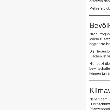
ersetzen dabe
Mehrere glob
Bevöl
Nach Prognos
jedem zusätz
begrenzte lan
Die Herausfo
Flächen ist v
Hier setzt di
bewirtschaft
können Erträg
Klimaw
Neben dem Be
Durchschnitt
Pflanzenprod