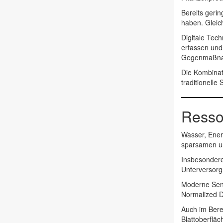
Bereits geri
haben. Gleic
Digitale Tec
erfassen und
Gegenmaßnahm
Die Kombinat
traditionelle 
Ressou
Wasser, Ener
sparsamen un
Insbesondere
Unterversorg
Moderne Sens
Normalized D
Auch im Bere
Blattoberflä