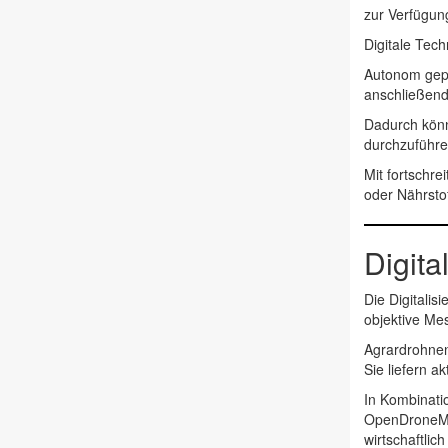
zur Verfügun
Digitale Tec
Autonom gepl
anschließend 
Dadurch könn
durchzuführe
Mit fortschre
oder Nährsto
Digita
Die Digitalis
objektive Me
Agrardrohnen 
Sie liefern a
In Kombinati
OpenDrone
wirtschaftlich