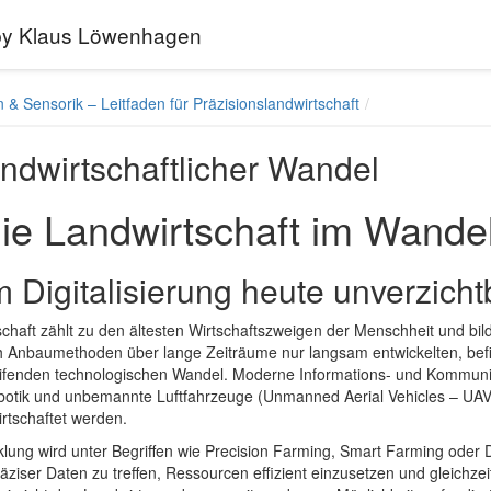
 by Klaus Löwenhagen
& Sensorik – Leitfaden für Präzisionslandwirtschaft
ndwirtschaftlicher Wandel
ie Landwirtschaft im Wande
Digitalisierung heute unverzichtb
schaft zählt zu den ältesten Wirtschaftszweigen der Menschheit und bi
 Anbaumethoden über lange Zeiträume nur langsam entwickelten, befind
eifenden technologischen Wandel. Moderne Informations- und Kommunika
botik und unbemannte Luftfahrzeuge (Unmanned Aerial Vehicles – UAV)
rtschaftet werden.
lung wird unter Begriffen wie
Precision Farming
,
Smart Farming
oder
ziser Daten zu treffen, Ressourcen effizient einzusetzen und gleichze