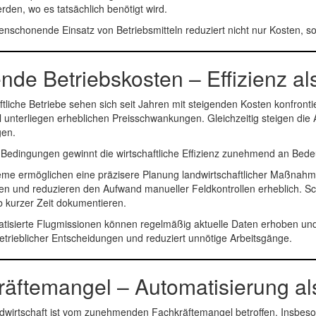
rden, wo es tatsächlich benötigt wird.
enschonende Einsatz von Betriebsmitteln reduziert nicht nur Kosten, s
nde Betriebskosten – Effizienz a
tliche Betriebe sehen sich seit Jahren mit steigenden Kosten konfrontie
el unterliegen erheblichen Preisschwankungen. Gleichzeitig steigen di
gen.
 Bedingungen gewinnt die wirtschaftliche Effizienz zunehmend an Bede
teme ermöglichen eine präzisere Planung landwirtschaftlicher Maßnah
en und reduzieren den Aufwand manueller Feldkontrollen erheblich. Sc
b kurzer Zeit dokumentieren.
tisierte Flugmissionen können regelmäßig aktuelle Daten erhoben und
betrieblicher Entscheidungen und reduziert unnötige Arbeitsgänge.
räftemangel – Automatisierung al
dwirtschaft ist vom zunehmenden Fachkräftemangel betroffen. Insbesond