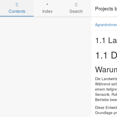
Projects
Contents
Index
Search
Skip to main content
Agrardrohnen 
1.1 La
1.1 D
Warum 
Die Landwirt
Während sich
einem tiefgr
Sensorik, Ro
Betriebe bewi
Diese Entwick
Grundlage prä