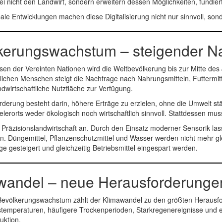
i nicht den Landwirt, sondern erweitern dessen Möglichkeiten, fundier
ale Entwicklungen machen diese Digitalisierung nicht nur sinnvoll, s
kerungswachstum – steigender Na
en der Vereinten Nationen wird die Weltbevölkerung bis zur Mitte de
lichen Menschen steigt die Nachfrage nach Nahrungsmitteln, Futtermit
dwirtschaftliche Nutzfläche zur Verfügung.
rderung besteht darin, höhere Erträge zu erzielen, ohne die Umwelt stä
ielerorts weder ökologisch noch wirtschaftlich sinnvoll. Stattdessen m
e Präzisionslandwirtschaft an. Durch den Einsatz moderner Sensorik la
en. Düngemittel, Pflanzenschutzmittel und Wasser werden nicht mehr g
e gesteigert und gleichzeitig Betriebsmittel eingespart werden.
andel – neue Herausforderungen f
völkerungswachstum zählt der Klimawandel zu den größten Herausfo
stemperaturen, häufigere Trockenperioden, Starkregenereignisse und e
uktion.