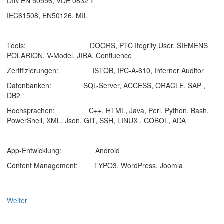
DIN EN 50556; VDE 0832 ff
IEC61508, EN50126, MIL
Tools:
DOORS, PTC Itegrity User, SIEMENS
POLARION, V-Model, JIRA, Confluence
Zertifizierungen:
ISTQB, IPC-A-610, Interner Auditor
Datenbanken:
SQL-Server, ACCESS, ORACLE, SAP ,
DB2
Hochsprachen:
C++, HTML, Java, Perl, Python, Bash,
PowerShell, XML, Json, GIT, SSH, LINUX , COBOL, ADA
App-Entwicklung:
Android
Content Management:
TYPO3, WordPress, Joomla
Weiter